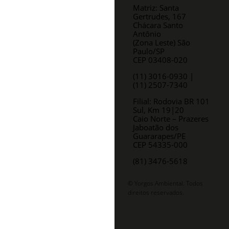
Matriz: Santa
Gertrudes, 167
Chácara Santo
Antônio
(Zona Leste) São
Paulo/SP
CEP 03408-020
(11) 3016-0930​ |
(11) 2507-7340
Filial: Rodovia BR 101
Sul, Km 19|20
Caio Norte – Prazeres
Jaboatão dos
Guararapes/PE
CEP 54335-000
(81) 3476-5618
© Yorgos Ambiental. Todos
direitos reservados.