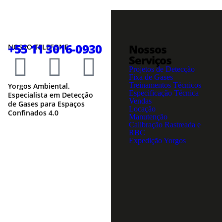
+55 11 3016-0930
Nossos
NOSSO TELEFONE
Serviços
Projetos de Detecção
Fixa de Gases
Treinamentos Técnicos
Yorgos Ambiental.
Especificação Técnica
Especialista em Detecção
Vendas
de Gases para Espaços
Locação
Confinados 4.0
Manutenção
Calibração Rastreada e
RBC
Expedição Yorgos