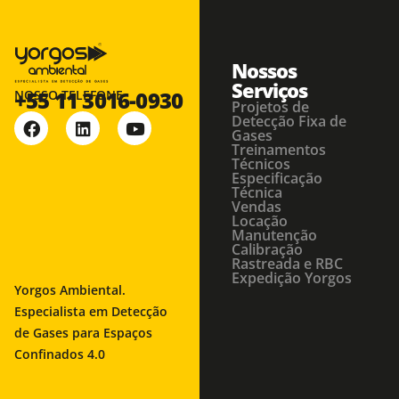
Nossos
Serviços
+55 11 3016-0930
NOSSO TELEFONE
Projetos de
Detecção Fixa de
Gases
Treinamentos
Técnicos
Especificação
Técnica
Vendas
Locação
Manutenção
Calibração
Rastreada e RBC
Expedição Yorgos
Yorgos Ambiental.
Especialista em Detecção
de Gases para Espaços
Confinados 4.0