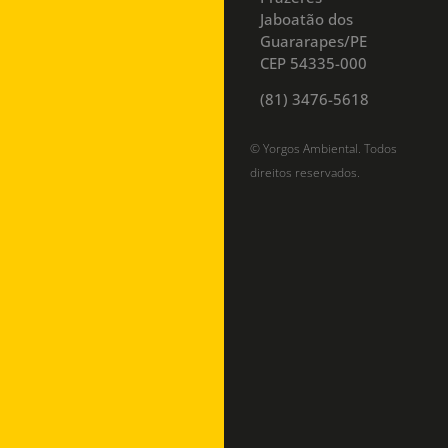
Jaboatão dos
Guararapes/PE
CEP 54335-000
(81) 3476-5618
© Yorgos Ambiental. Todos
direitos reservados.