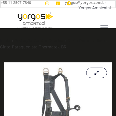
+55 11 2507-7340
yorgos@yorgos.com.br
Yorgos Ambiental
Início
›
Proteção Contra Quedas
›
Cinto Paraquedista
›
Cinto Paraquedista Thermatek BR