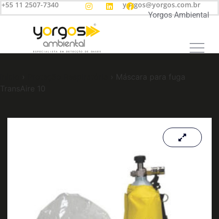
+55 11 2507-7340
yorgos@yorgos.com.br
Yorgos Ambiental
Início
›
Proteção Respiratória
› Máscara para fuga
TransAire 10