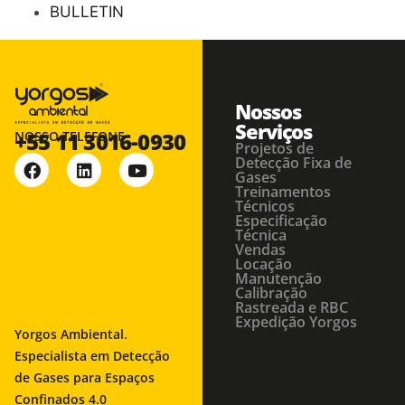
BULLETIN
Nossos
Serviços
+55 11 3016-0930
NOSSO TELEFONE
Projetos de
Detecção Fixa de
Gases
Treinamentos
Técnicos
Especificação
Técnica
Vendas
Locação
Manutenção
Calibração
Rastreada e RBC
Expedição Yorgos
Yorgos Ambiental.
Especialista em Detecção
de Gases para Espaços
Confinados 4.0