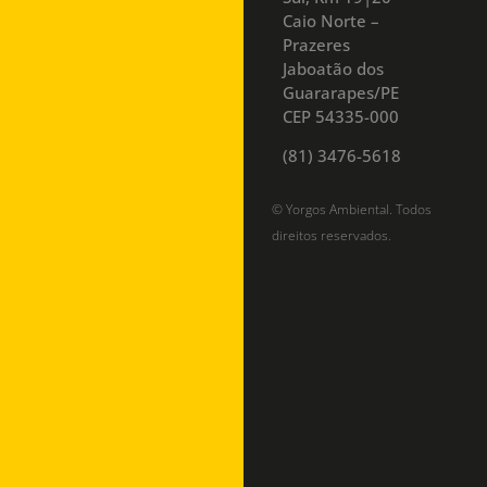
Caio Norte –
Prazeres
Jaboatão dos
Guararapes/PE
CEP 54335-000
(81) 3476-5618
© Yorgos Ambiental. Todos
direitos reservados.