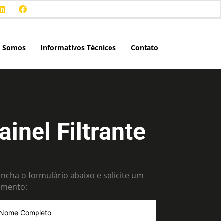
 Somos
Informativos Técnicos
Contato
ainel Filtrante
ncha o formulário abaixo e solicite um
amento: