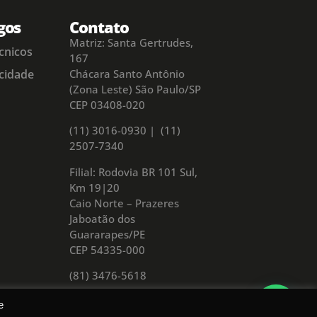
gos
Contato
Matriz: Santa Gertrudes,
cnicos
167
acidade
Chácara Santo Antônio
(Zona Leste) São Paulo/SP
CEP 03408-020
(11) 3016-0930​ | (11)
2507-7340
Filial: Rodovia BR 101 Sul,
Km 19|20
Caio Norte – Prazeres
Jaboatão dos
Guararapes/PE
CEP 54335-000
(81) 3476-5618
e