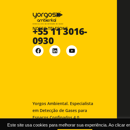
+55 11 3016-
NOSSO TELEFONE
0930
Yorgos Ambiental. Especialista
em Detecção de Gases para
Espaços Confinados 4.0
Este site usa cookies para melhorar sua experiência. Ao clicar