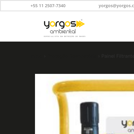
+55 11 2507-7340
yorgos@yorgos.
Início
›
Proteção Respiratória
› Painel Filtrant