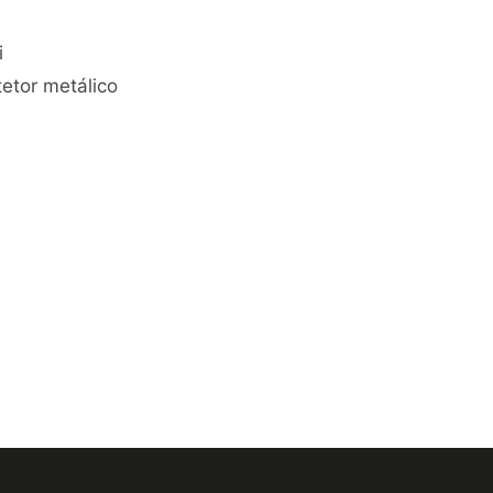
i
tetor metálico