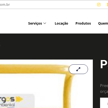
com.br
Serviços
Locação
Produtos
Quem
e
P
Pree
orç