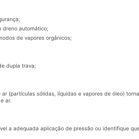
gurança;
om dreno automático;
ômodos de vapores orgânicos;
de dupla trava;
 ar (partículas sólidas, líquidas e vapores de óleo) torn
e ar.
sível a adequada aplicação de pressão ou identifique q