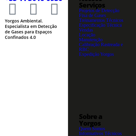
Serviços
Projetos de Detecção
Fixa de Gases
Treinamentos Técnicos
Yorgos Ambiental.
Especificação Técnica
Especialista em Detecção
Vendas
de Gases para Espaços
Locação
Confinados 4.0
Manutenção
Calibração Rastreada e
RBC
Expedição Yorgos
Sobre a
Yorgos
Quem Somos
Informativos Técnicos