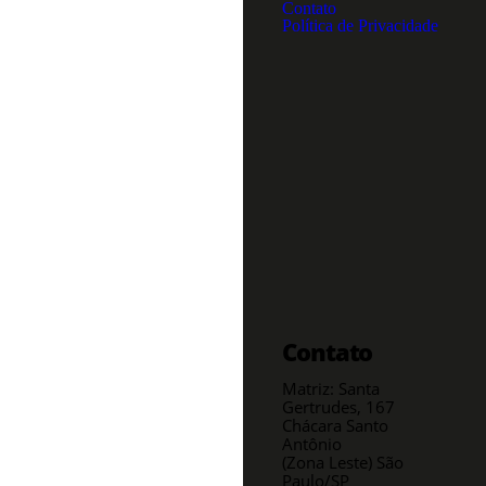
Contato
Política de Privacidade
Contato
Matriz: Santa
Gertrudes, 167
Chácara Santo
Antônio
(Zona Leste) São
Paulo/SP