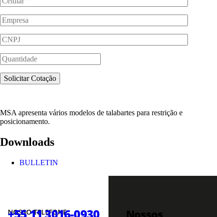
MSA apresenta vários modelos de talabartes para restrição e
posicionamento.
Downloads
BULLETIN
+55 11 3016-0930
Nossos
NOSSO TELEFONE