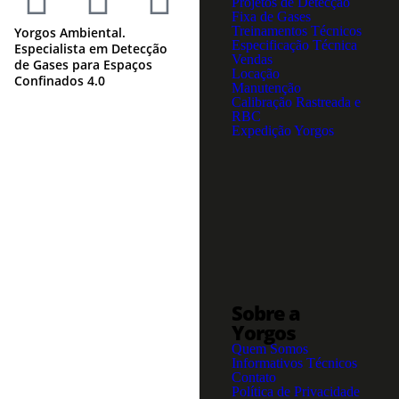
Projetos de Detecção
Fixa de Gases
Treinamentos Técnicos
Yorgos Ambiental.
Especificação Técnica
Especialista em Detecção
Vendas
de Gases para Espaços
Locação
Confinados 4.0
Manutenção
Calibração Rastreada e
RBC
Expedição Yorgos
Sobre a
Yorgos
Quem Somos
Informativos Técnicos
Contato
Política de Privacidade