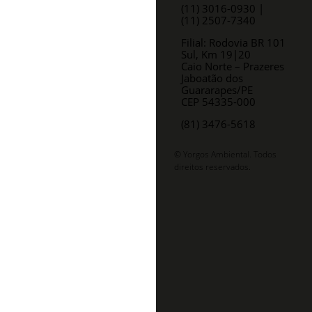
(11) 3016-0930​ |
(11) 2507-7340
Filial: Rodovia BR 101
Sul, Km 19|20
Caio Norte – Prazeres
Jaboatão dos
Guararapes/PE
CEP 54335-000
(81) 3476-5618
© Yorgos Ambiental. Todos
direitos reservados.