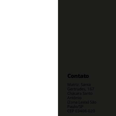
Contato
Matriz: Santa
Gertrudes, 167
Chácara Santo
Antônio
(Zona Leste) São
Paulo/SP
CEP 03408-020