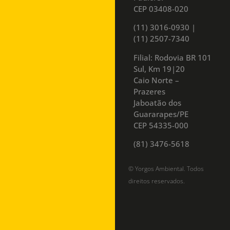
CEP 03408-020
(11) 3016-0930​ |
(11) 2507-7340
Filial: Rodovia BR 101
Sul, Km 19|20
Caio Norte –
Prazeres
Jaboatão dos
Guararapes/PE
CEP 54335-000
(81) 3476-5618
© Yorgos Ambiental. Todos
direitos reservados.