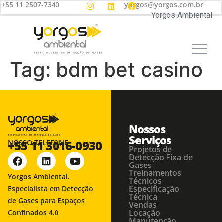
+55 11 2507-7340
yorgos@yorgos.com.br
Yorgos Ambiental
Tag:
bdm bet casino
Nossos
Serviços
+55 11 3016-0930
NOSSO TELEFONE
Projetos de
Detecção Fixa de
Gases
Treinamentos
Yorgos Ambiental.
Técnicos
Especificação
Especialista em Detecção
Técnica
de Gases para Espaços
Vendas
Locação
Confinados 4.0
Manutenção