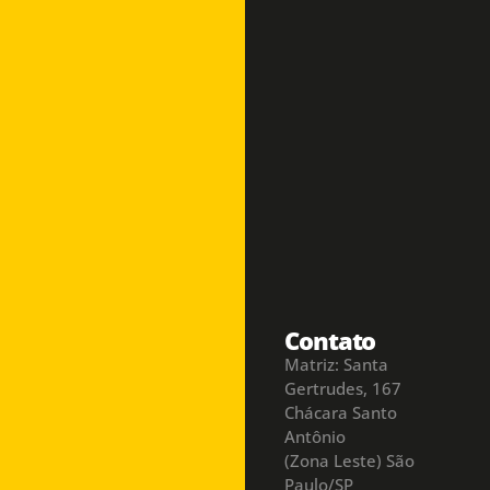
Contato
Matriz: Santa
Gertrudes, 167
Chácara Santo
Antônio
(Zona Leste) São
Paulo/SP