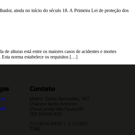
lhador, ainda no início do século 18. A Primeira Lei de proteção dos
a de alturas está entre os maiores casos de acidentes e mortes
 Esta norma estabelece os requisitos […]
gos
Contato
Matriz: Santa Gertrudes, 167
cos
Chácara Santo Antônio
dade
(Zona Leste) São Paulo/SP
CEP 03408-020
(11) 3016-0930​ | (11) 2507-
7340