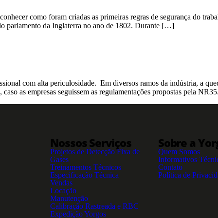
o conhecer como foram criadas as primeiras regras de segurança do traba
elo parlamento da Inglaterra no ano de 1802. Durante […]
ssional com alta periculosidade. Em diversos ramos da indústria, a qued
s, caso as empresas seguissem as regulamentações propostas pela NR35.
Nossos Serviços
Sobre a Yor
Projetos de Detecção Fixa de
Quem Somos
Gases
Informativos Técni
Treinamentos Técnicos
Contato
Especificação Técnica
Política de Privaci
Vendas
Locação
Manutenção
Calibração Rastreada e RBC
Expedição Yorgos