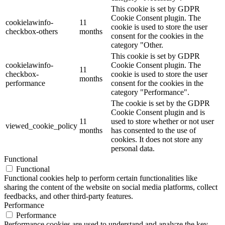
This cookie is set by GDPR
Cookie Consent plugin. The
cookielawinfo-
11
cookie is used to store the user
checkbox-others
months
consent for the cookies in the
category "Other.
This cookie is set by GDPR
cookielawinfo-
Cookie Consent plugin. The
11
checkbox-
cookie is used to store the user
months
performance
consent for the cookies in the
category "Performance".
The cookie is set by the GDPR
Cookie Consent plugin and is
11
used to store whether or not user
viewed_cookie_policy
months
has consented to the use of
cookies. It does not store any
personal data.
Functional
Functional
Functional cookies help to perform certain functionalities like
sharing the content of the website on social media platforms, collect
feedbacks, and other third-party features.
Performance
Performance
Performance cookies are used to understand and analyze the key