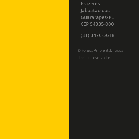
Prazeres
Jaboatão dos
Guararapes/PE
CEP 54335-000
(81) 3476-5618
© Yorgos Ambiental. Todos
direitos reservados.