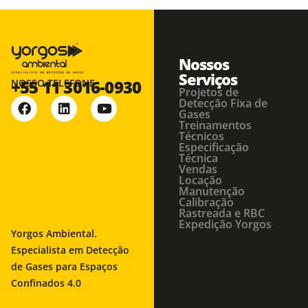
Nossos
Serviços
+55 11 3016-0930
NOSSO TELEFONE
Projetos de
Detecção Fixa de
Gases
Treinamentos
Técnicos
Especificação
Técnica
Vendas
Locação
Manutenção
Calibração
Rastreada e RBC
Expedição Yorgos
Yorgos Ambiental.
Especialista em Detecção
de Gases para Espaços
Confinados 4.0