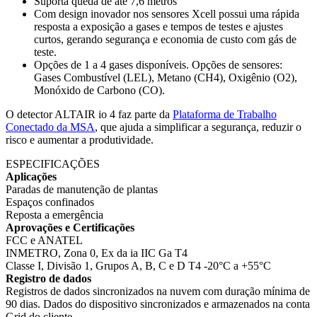
Suporta queda de até 7,6 metros
Com design inovador nos sensores Xcell possui uma rápida
resposta a exposição a gases e tempos de testes e ajustes
curtos, gerando segurança e economia de custo com gás de
teste.
Opções de 1 a 4 gases disponíveis. Opções de sensores:
Gases Combustível (LEL), Metano (CH4), Oxigênio (O2),
Monóxido de Carbono (CO).
O detector ALTAIR io 4 faz parte da
Plataforma de Trabalho
Conectado da MSA
, que ajuda a simplificar a segurança, reduzir o
risco e aumentar a produtividade.
ESPECIFICAÇÕES
Aplicações
Paradas de manutenção de plantas
Espaços confinados
Reposta a emergência
Aprovações e Certificações
FCC e ANATEL
INMETRO, Zona 0, Ex da ia IIC Ga T4
Classe I, Divisão 1, Grupos A, B, C e D T4 -20°C a +55°C
Registro de dados
Registros de dados sincronizados na nuvem com duração mínima de
90 dias. Dados do dispositivo sincronizados e armazenados na conta
Grid do cliente.