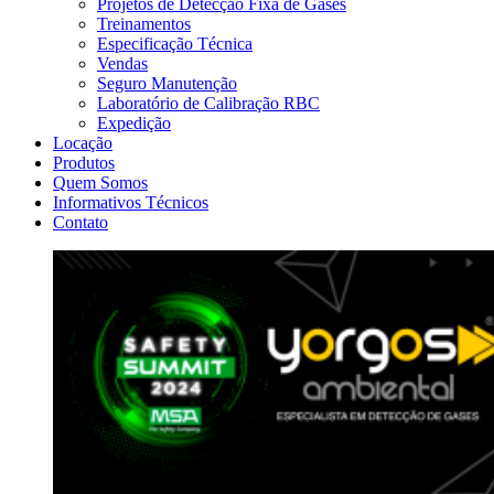
Projetos de Detecção Fixa de Gases
Treinamentos
Especificação Técnica
Vendas
Seguro Manutenção
Laboratório de Calibração RBC
Expedição
Locação
Produtos
Quem Somos
Informativos Técnicos
Contato