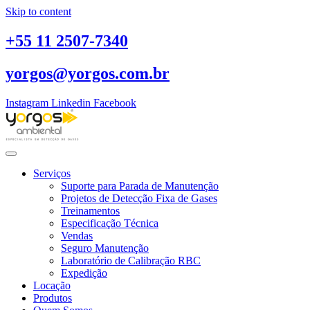
Skip to content
+55 11 2507-7340
yorgos@yorgos.com.br
Instagram
Linkedin
Facebook
Serviços
Suporte para Parada de Manutenção
Projetos de Detecção Fixa de Gases
Treinamentos
Especificação Técnica
Vendas
Seguro Manutenção
Laboratório de Calibração RBC
Expedição
Locação
Produtos