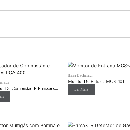
linha Bacharach
Monitor De Entrada MGS-401
harach
or De Combustão E Emissões...
Ler Mais
ais