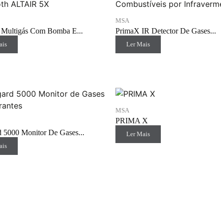
MSA
 Multigás Com Bomba E...
PrimaX IR Detector De Gases...
ais
Ler Mais
MSA
PRIMA X
d 5000 Monitor De Gases...
Ler Mais
ais