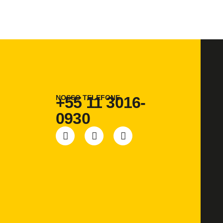
NOSSO TELEFONE
+55 11 3016-
0930