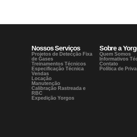
Nossos Serviços
Sobre a Yorg
Projetos de Detecção Fixa
Quem Somos
de Gases
Informativos Té
Treinamentos Técnicos
Contato
Especificação Técnica
Política de Priv
Vendas
Locação
Manutenção
Calibração Rastreada e
RBC
Expedição Yorgos