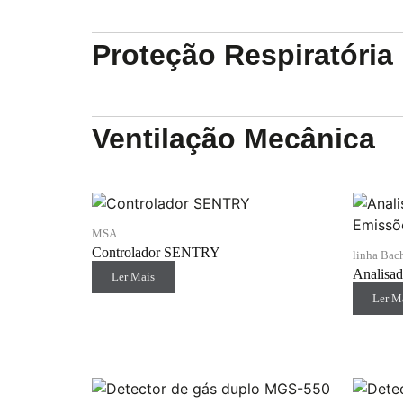
Proteção Respiratória
Ventilação Mecânica
MSA
Controlador SENTRY
linha Bac
Analisad
Ler Mais
Ler M