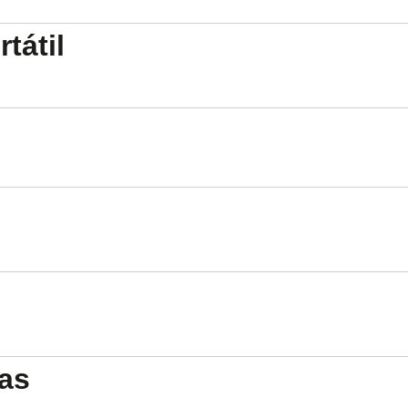
tátil
as