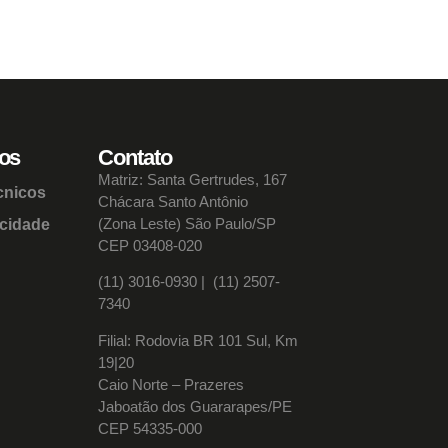
os
Contato
Matriz: Santa Gertrudes, 167
cnicos
Chácara Santo Antônio
(Zona Leste) São Paulo/SP
acidade
CEP 03408-020
(11) 3016-0930​ | (11) 2507-
7340
Filial: Rodovia BR 101 Sul, Km
19|20
Caio Norte – Prazeres
Jaboatão dos Guararapes/PE
CEP 54335-000