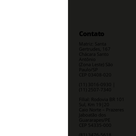
Contato
Matriz: Santa
Gertrudes, 167
Chácara Santo
Antônio
(Zona Leste) São
Paulo/SP
CEP 03408-020
(11) 3016-0930​ |
(11) 2507-7340
Filial: Rodovia BR 101
Sul, Km 19|20
Caio Norte – Prazeres
Jaboatão dos
Guararapes/PE
CEP 54335-000
(81) 3476-5618