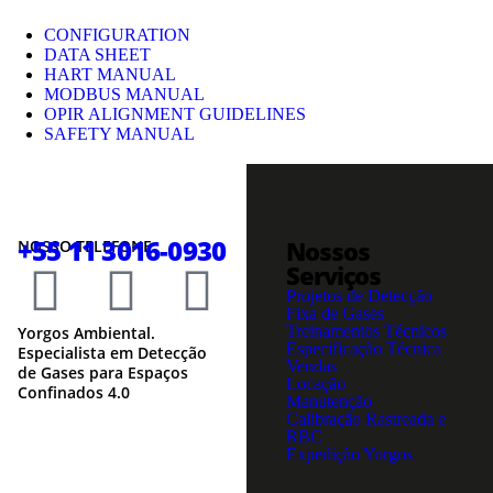
CONFIGURATION
DATA SHEET
HART MANUAL
MODBUS MANUAL
OPIR ALIGNMENT GUIDELINES
SAFETY MANUAL
+55 11 3016-0930
Nossos
NOSSO TELEFONE
Serviços
Projetos de Detecção
Fixa de Gases
Treinamentos Técnicos
Yorgos Ambiental.
Especificação Técnica
Especialista em Detecção
Vendas
de Gases para Espaços
Locação
Confinados 4.0
Manutenção
Calibração Rastreada e
RBC
Expedição Yorgos