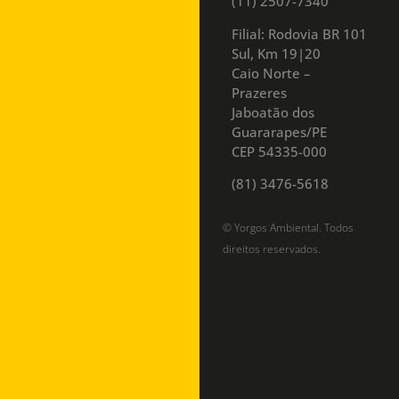
(11) 2507-7340
Filial: Rodovia BR 101
Sul, Km 19|20
Caio Norte –
Prazeres
Jaboatão dos
Guararapes/PE
CEP 54335-000
(81) 3476-5618
© Yorgos Ambiental. Todos
direitos reservados.