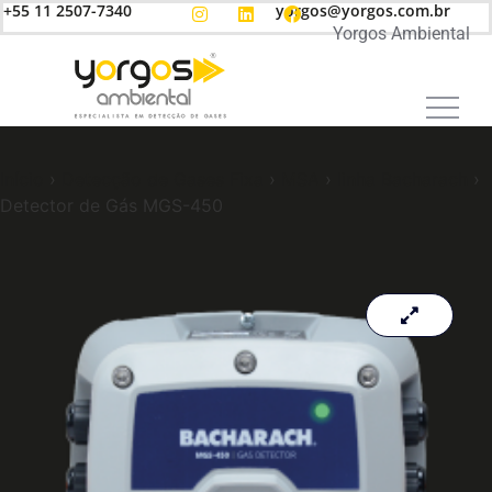
+55 11 2507-7340
yorgos@yorgos.com.br
Yorgos Ambiental
Início
›
Detecção de Gases Fixa
›
MSA
›
linha Bacharach
›
Detector de Gás MGS-450