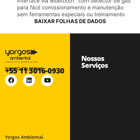
interface via Bluetooth
com detector de gás
para fácil comissionamento e manutenção
sem ferramentas especiais ou treinamento
BAIXAR FOLHAS DE DADOS
Nossos
Serviços
+55 11 3016-0930
NOSSO TELEFONE
Projetos de
Detecção Fixa de
Gases
Treinamentos
Técnicos
Especificação
Técnica
Vendas
Locação
Manutenção
Calibração
Rastreada e RBC
Expedição Yorgos
Yorgos Ambiental.