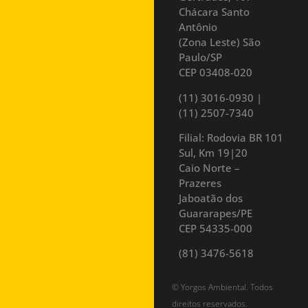
Chácara Santo
Antônio
(Zona Leste) São
Paulo/SP
CEP 03408-020
(11) 3016-0930​ |
(11) 2507-7340
Filial: Rodovia BR 101
Sul, Km 19|20
Caio Norte –
Prazeres
Jaboatão dos
Guararapes/PE
CEP 54335-000
(81) 3476-5618
© Yorgos Ambiental. Todos
direitos reservados.