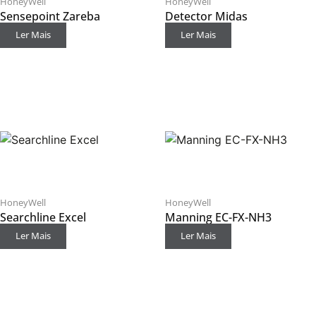
HoneyWell
HoneyWell
Sensepoint Zareba
Detector Midas
Ler Mais
Ler Mais
HoneyWell
HoneyWell
Searchline Excel
Manning EC-FX-NH3
Ler Mais
Ler Mais