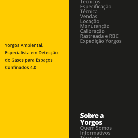
Técnicos
Especificação
Técnica
Vendas
Locação
Manutenção
Calibração
Rastreada e RBC
Expedição Yorgos
Yorgos Ambiental.
Especialista em Detecção
de Gases para Espaços
Confinados 4.0
Sobre a
Yorgos
Quem Somos
Informativos
Técnicos