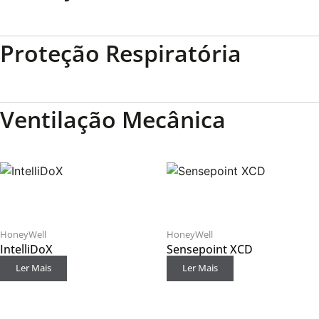
Proteção Respiratória
Ventilação Mecânica
HoneyWell
HoneyWell
IntelliDoX
Sensepoint XCD
Ler Mais
Ler Mais