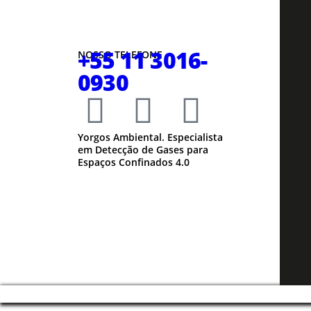
+55 11 3016-
NOSSO TELEFONE
0930
Yorgos Ambiental. Especialista
em Detecção de Gases para
Espaços Confinados 4.0