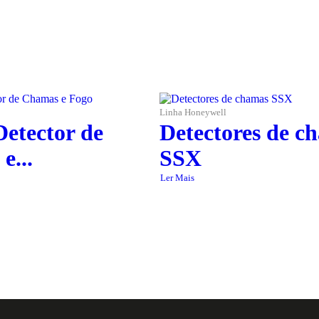
Linha Honeywell
etector de
Detectores de c
e...
SSX
Ler Mais