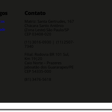
gos
Contato
Matriz: Santa Gertrudes, 167
cos
Chácara Santo Antônio
dade
(Zona Leste) São Paulo/SP
CEP 03408-020
(11) 3016-0930​ | (11) 2507-
7340
Filial: Rodovia BR 101 Sul,
Km 19|20
Caio Norte – Prazeres
Jaboatão dos Guararapes/PE
CEP 54335-000
(81) 3476-5618