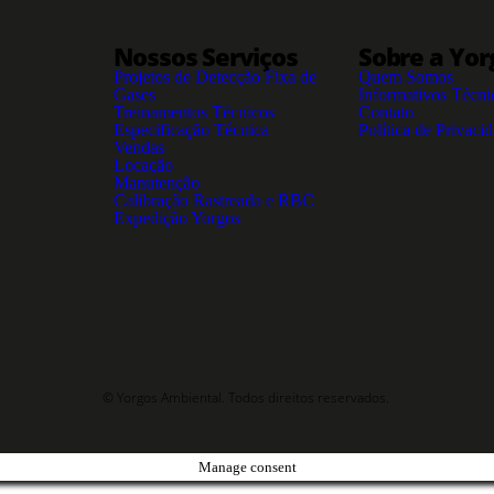
Nossos Serviços
Sobre a Yor
Projetos de Detecção Fixa de
Quem Somos
Gases
Informativos Técni
Treinamentos Técnicos
Contato
Especificação Técnica
Política de Privaci
Vendas
Locação
Manutenção
Calibração Rastreada e RBC
Expedição Yorgos
© Yorgos Ambiental. Todos direitos reservados.
Manage consent