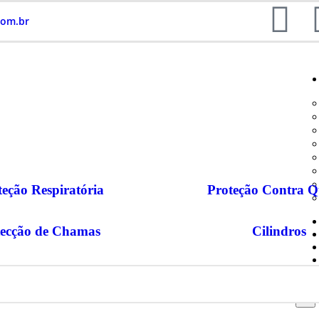
com.br
teção Respiratória
Proteção Contra Q
ecção de Chamas
Cilindros
X