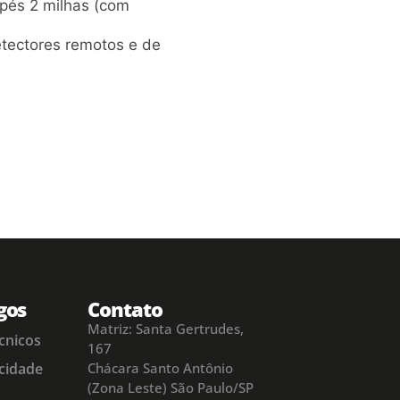
pés 2 milhas (com
etectores remotos e de
gos
Contato
Matriz: Santa Gertrudes,
cnicos
167
acidade
Chácara Santo Antônio
(Zona Leste) São Paulo/SP