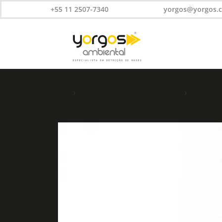
+55 11 2507-7340
yorgos@yorgos.
Início
›
Detecção de Gases Portátil
›
RAE Sys