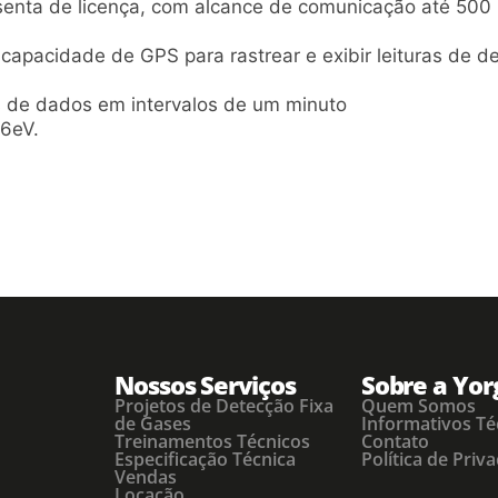
senta de licença, com alcance de comunicação até 500 
capacidade de GPS para rastrear e exibir leituras de d
 de dados em intervalos de um minuto
6eV.
Nossos Serviços
Sobre a Yor
Projetos de Detecção Fixa
Quem Somos
de Gases
Informativos Té
Treinamentos Técnicos
Contato
Especificação Técnica
Política de Priv
Vendas
Locação