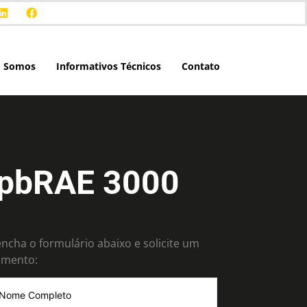
 Somos
Informativos Técnicos
Contato
pbRAE 3000
ncha o formulário abaixo e solicite um
amento: