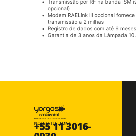
Transmissão por RF na banda ISM i
opcional)
Modem RAELink III opcional fornece 
transmissão a 2 milhas
Registro de dados com até 6 meses
Garantia de 3 anos da Lâmpada 10.
+55 11 3016-
NOSSO TELEFONE
0930