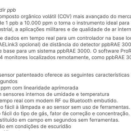
dir ppb
mposto orgânico volátil (COV) mais avançado do merca
de 1 ppb a 10.000 ppm o torna o instrumento ideal para
rial, a aplicações militares e de qualidade de ar intern
 dados em tempo real para um controlador na base loc
AELink3 opcional) de distância do detector ppbRAE 3
e base para um sistema ppbRAE 3000. O software Pro
64 monitores localizados remotamente, como ppbRAE 3
ensor patenteado oferece as seguintes características 
egundos
0 ppm com linearidade aprimorada
sensores internos de umidade e temperatura
tempo real com modem RF ou Bluetooth embutido.
 fácil à lâmpada e ao sensor sem uso de ferramentas.
fácil do tipo de gás, fator de correção e concentração.
bstituído em campo em segundos sem ferramentas.
isão em condições de escuridão