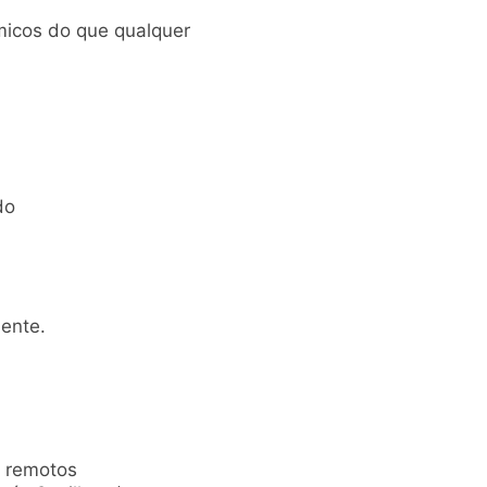
micos do que qualquer
do
mente.
s remotos