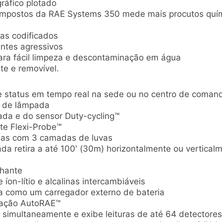
gráfico plotado
 compostos da RAE Systems 350 mede mais procutos quí
as codificados
ntes agressivos
ara fácil limpeza e descontaminação em água
te e removível.
e status em tempo real na sede ou no centro de coman
o de lâmpada
ada e do sensor Duty-cycling™
nte Flexi-Probe™
das com 3 camadas de luvas
a retira a até 100′ (30m) horizontalmente ou vertical
lhante
íon-lítio e alcalinas intercambiáveis
a como um carregador externo de bateria
ração AutoRAE™
simultaneamente e exibe leituras de até 64 detectore