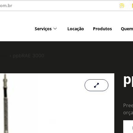
com.br
Serviços
Locação
Produtos
Quem
tem
› ppbRAE 3000
p
Pree
orç