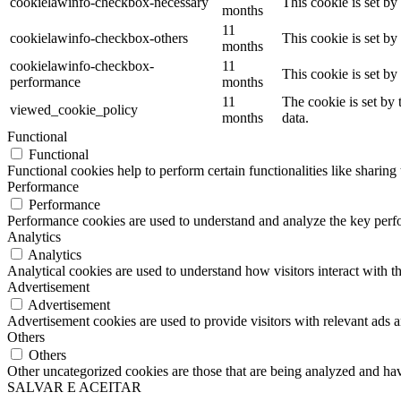
cookielawinfo-checkbox-necessary
This cookie is set b
months
11
cookielawinfo-checkbox-others
This cookie is set b
months
cookielawinfo-checkbox-
11
This cookie is set b
performance
months
11
The cookie is set by
viewed_cookie_policy
months
data.
Functional
Functional
Functional cookies help to perform certain functionalities like sharing 
Performance
Performance
Performance cookies are used to understand and analyze the key perfor
Analytics
Analytics
Analytical cookies are used to understand how visitors interact with th
Advertisement
Advertisement
Advertisement cookies are used to provide visitors with relevant ads 
Others
Others
Other uncategorized cookies are those that are being analyzed and have
SALVAR E ACEITAR