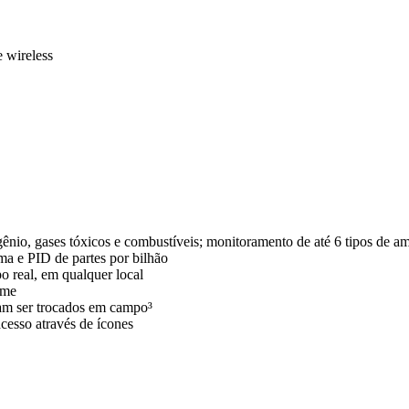
e wireless
io, gases tóxicos e combustíveis; monitoramento de até 6 tipos de am
ma e PID de partes por bilhão
o real, em qualquer local
rme
sam ser trocados em campo³
acesso através de ícones