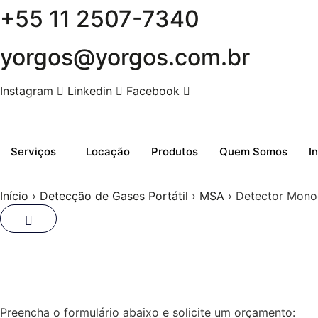
+55 11 2507-7340
Skip
to
content
yorgos@yorgos.com.br
Instagram
Linkedin
Facebook
Serviços
Locação
Produtos
Quem Somos
I
Início
›
Detecção de Gases Portátil
›
MSA
› Detector Mono
Detector Monogás 
Preencha o formulário abaixo e solicite um orçamento: