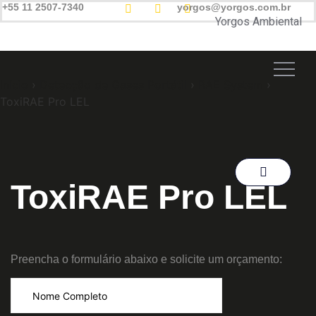
+55 11 2507-7340
yorgos@yorgos.com.br
Yorgos Ambiental
Início
›
Detecção de Gases Portátil
›
RAE System
›
ToxiRAE Pro LEL
ToxiRAE Pro LEL
Preencha o formulário abaixo e solicite um orçamento: