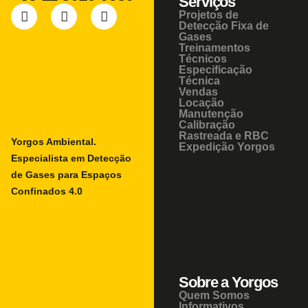
Serviços
Projetos de
Detecção Fixa de
Gases
Treinamentos
Técnicos
Especificação
Técnica
Vendas
Locação
Manutenção
Calibração
Rastreada e RBC
Yorgos Ambiental.
Expedição Yorgos
Especialista em Detecção
de Gases para Espaços
Confinados 4.0
Sobre a Yorgos
Quem Somos
Informativos