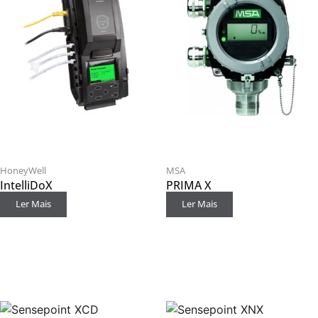
HoneyWell
MSA
IntelliDoX
PRIMA X
Ler Mais
Ler Mais