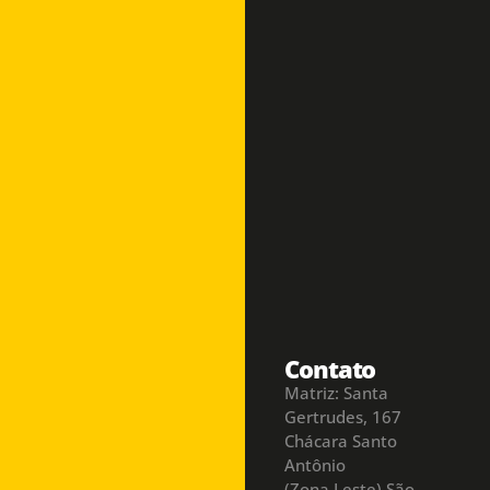
Contato
Matriz: Santa
Gertrudes, 167
Chácara Santo
Antônio
(Zona Leste) São