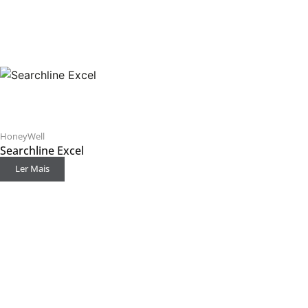
HoneyWell
Searchline Excel
Ler Mais