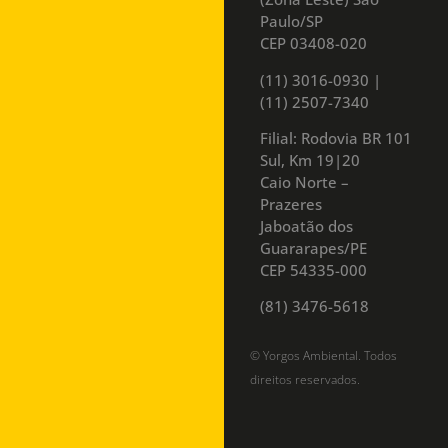
Paulo/SP
CEP 03408-020
(11) 3016-0930​ |
(11) 2507-7340
Filial: Rodovia BR 101
Sul, Km 19|20
Caio Norte –
Prazeres
Jaboatão dos
Guararapes/PE
CEP 54335-000
(81) 3476-5618
© Yorgos Ambiental. Todos
direitos reservados.