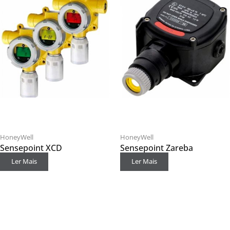
HoneyWell
HoneyWell
Sensepoint XCD
Sensepoint Zareba
Ler Mais
Ler Mais