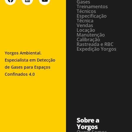
Gases
Treinamentos
Técnicos
Especificação
Técnica
Vendas
Locação
Manutenção
Calibração
Rastreada e RBC
Expedição Yorgos
Yorgos Ambiental.
Especialista em Detecção
de Gases para Espaços
Confinados 4.0
Sobre a
Yorgos
Quem Somos