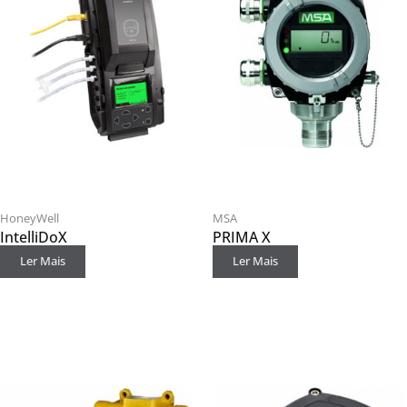
HoneyWell
MSA
IntelliDoX
PRIMA X
Ler Mais
Ler Mais